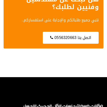
وفنيين لطلبك؟
نلبي جميع طلباتكم والإجابة على استفساركم..
اتصل بنا 0556320663